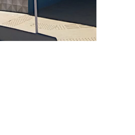
Gutemberg Araújo
1 de jun.
2 min de leitura
WhatsApp da Águas
do Pantanal: saiba
como entrar em
contato com a