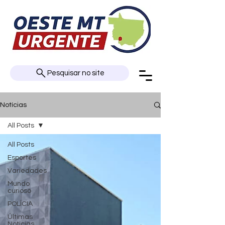
Pesquisar no site
Notícias
All Posts
All Posts
Esportes
Variedades
Mundo
curioso
POLÍCIA
Últimas
Notícias