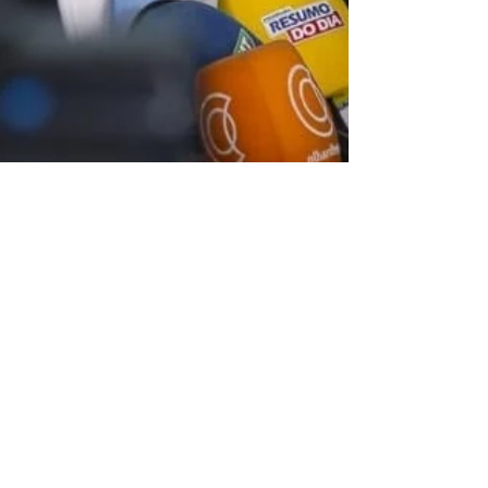
Christian Allan
27 de fev.
2 min de leitura
Primeira-dama, ex-