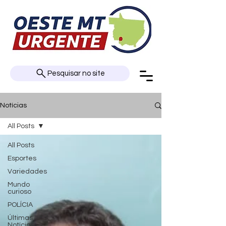
Pesquisar no site
Notícias
All Posts
All Posts
Esportes
Variedades
Mundo
curioso
POLÍCIA
Últimas
Notícias