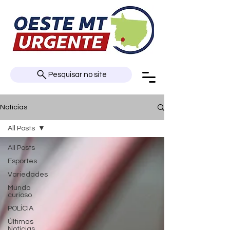
Pesquisar no site
Notícias
All Posts
All Posts
Esportes
Variedades
Mundo
curioso
POLÍCIA
Últimas
Notícias