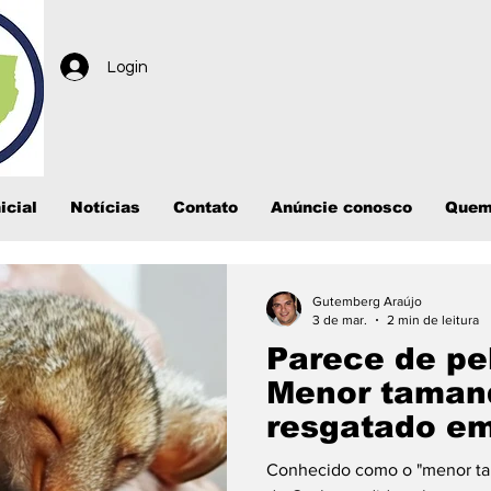
Login
icial
Notícias
Contato
Anúncie conosco
Quem
Gutemberg Araújo
3 de mar.
2 min de leitura
Parece de pel
Menor taman
resgatado em
Conhecido como o "menor ta