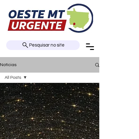
Pesquisar no site
Notícias
All Posts
All Posts
Esportes
Variedades
Mundo
curioso
POLÍCIA
Últimas
Notícias