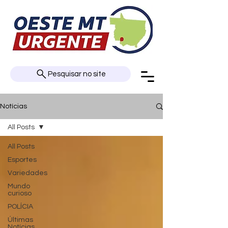
Pesquisar no site
Notícias
All Posts
All Posts
Esportes
Variedades
Mundo
curioso
POLÍCIA
Últimas
Notícias