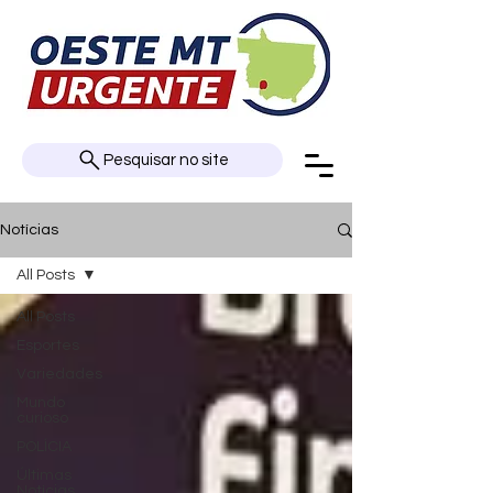
Pesquisar no site
Notícias
All Posts
All Posts
Esportes
Variedades
Mundo
curioso
POLÍCIA
Últimas
Notícias