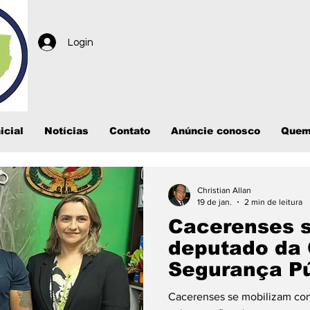
Login
icial
Notícias
Contato
Anúncie conosco
Quem
Christian Allan
19 de jan.
2 min de leitura
Cacerenses 
deputado da
Segurança Pú
intervenção 
Cacerenses se mobilizam con