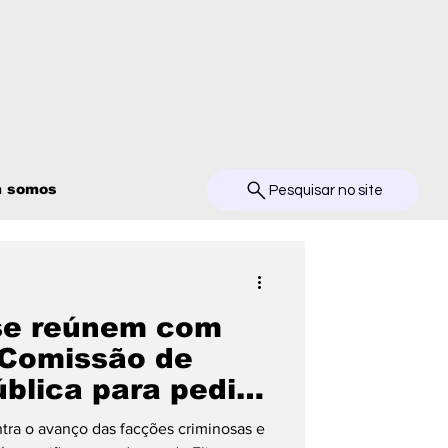
 somos
Pesquisar no site
se reúnem com
 Comissão de
blica para pedir
na cidade
tra o avanço das facções criminosas e