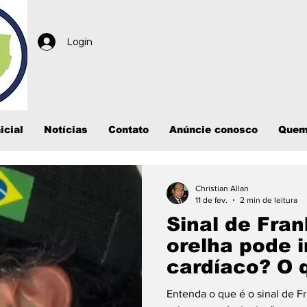
Login
icial
Notícias
Contato
Anúncie conosco
Quem
Christian Allan
11 de fev.
2 min de leitura
Sinal de Fra
orelha pode i
cardíaco? O 
realmente di
Entenda o que é o sinal de Fr