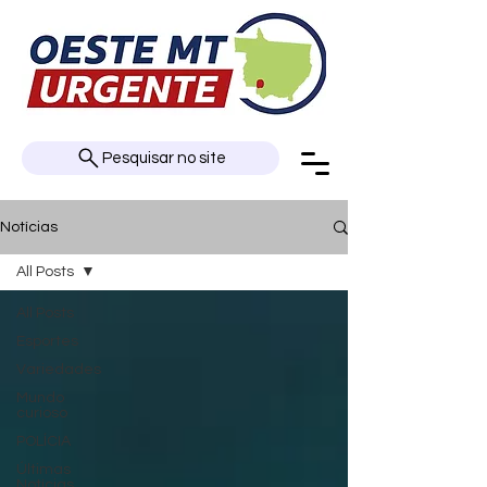
Pesquisar no site
Notícias
All Posts
All Posts
Esportes
Variedades
Mundo
curioso
POLÍCIA
Últimas
Notícias