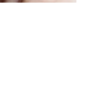
Gutemberg Araújo
3 de mar.
2 min de leitura
Parece de pelúcia,
mas é real: Menor