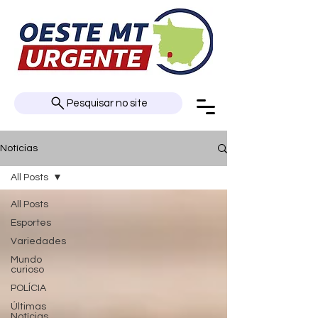
Pesquisar no site
Notícias
All Posts
All Posts
Esportes
Variedades
Mundo
curioso
POLÍCIA
Últimas
Notícias