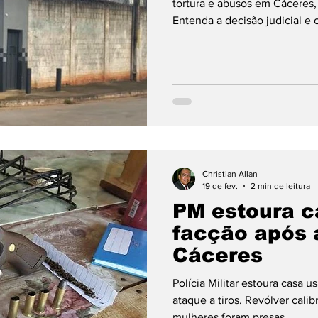
tortura e abusos em Cáceres,
Entenda a decisão judicial e
Grosso."
Christian Allan
19 de fev.
2 min de leitura
PM estoura c
facção após 
Cáceres
Polícia Militar estoura casa 
ataque a tiros. Revólver cali
mulheres foram presas.