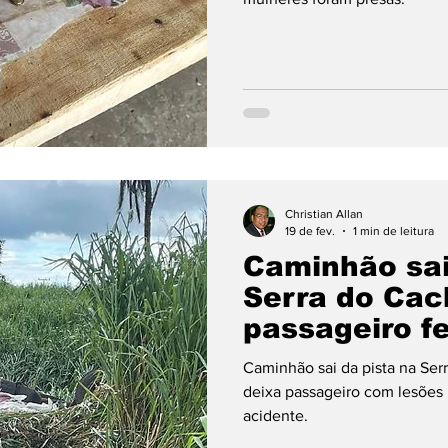
Christian Allan
19 de fev.
1 min de leitura
Caminhão sai
Serra do Cac
passageiro f
Caminhão sai da pista na Ser
deixa passageiro com lesões 
acidente.