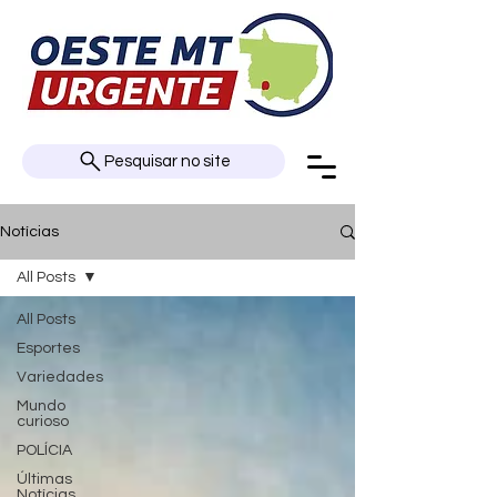
Pesquisar no site
Notícias
All Posts
All Posts
Esportes
Variedades
Mundo
curioso
POLÍCIA
Últimas
Notícias