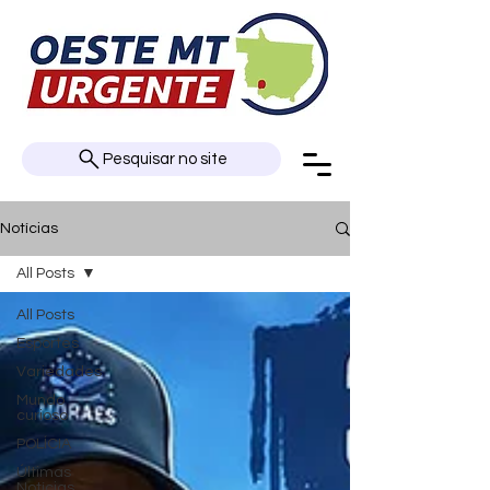
Pesquisar no site
Notícias
All Posts
All Posts
Esportes
Variedades
Mundo
curioso
POLÍCIA
Últimas
Notícias