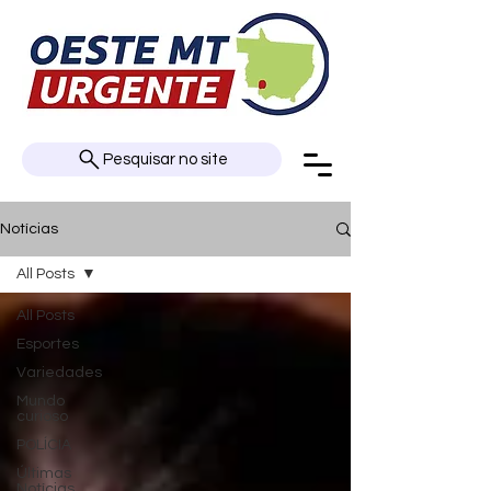
Pesquisar no site
Notícias
All Posts
All Posts
Esportes
Variedades
Mundo
curioso
POLÍCIA
Últimas
Notícias