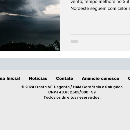
vento; tempo melhora no Sul a
Nordeste seguem com calor e
inicialmente o Paraná e, em 
do Sul. — Foto: g1 PR O fim 
efeitos de um ciclone extratr
regiões Sul e Sudeste. No sáb
e ventos que podem chegar 
na Inicial
Notícias
Contato
Anúncie conosco
© 2024 Oeste MT Urgente / HAM Comércio e Soluções
CNPJ 48.662.503/0001-59
Todos os direitos reservados.