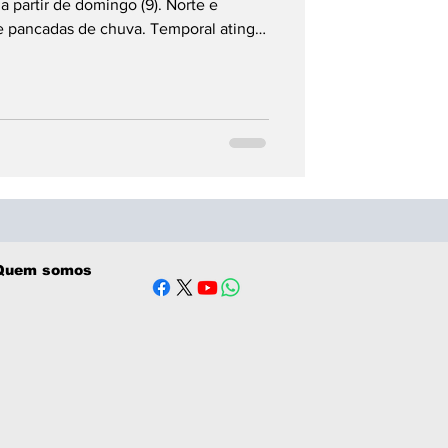
 partir de domingo (9). Norte e
 pancadas de chuva. Temporal atingiu
seguida, Santa Catarina e o Rio Grande
de semana será influenciado pelos
opical que se formou na costa das
ado (8), o sistema provoca chuva forte
a 100 km/
Quem somos