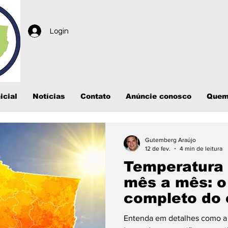
Login
icial
Notícias
Contato
Anúncie conosco
Quem
Gutemberg Araújo
12 de fev.
4 min de leitura
Temperatura
mês a mês: o 
completo do 
Entenda em detalhes como a 