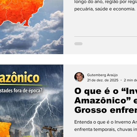
longo do ano, região por regi
pecuária, saúde e economia.
Gutemberg Araújo
21 de dez. de 2025
2 min de
O que é o “I
Amazônico” e
Grosso enfre
fora de époc
Entenda o que é o Inverno A
enfrenta temporais, chuvas in