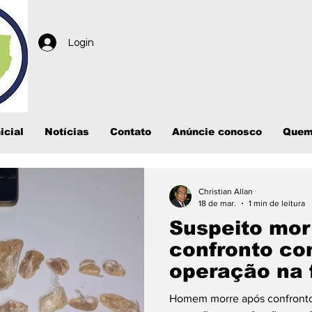
Login
icial
Notícias
Contato
Anúncie conosco
Quem
Christian Allan
18 de mar.
1 min de leitura
Suspeito mor
confronto co
operação na 
Homem morre após confronto 