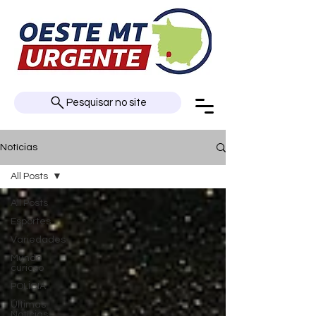
Pesquisar no site
Notícias
All Posts
All Posts
Esportes
Variedades
Mundo
curioso
POLÍCIA
Últimas
Notícias