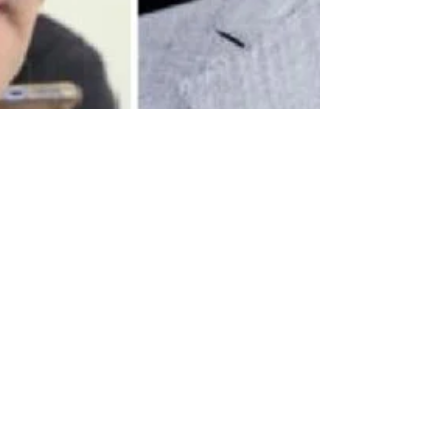
Christian Allan
26 de mai.
2 min de leitura
Fábio Garcia
descarta ser vice de
Pivetta e diz que
União Brasil precisa