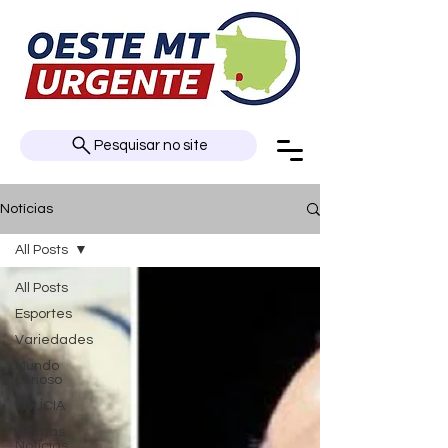
Pesquisar no site
Notícias
All Posts
All Posts
Esportes
Variedades
Mundo
curioso
POLÍCIA
Últimas
Notícias