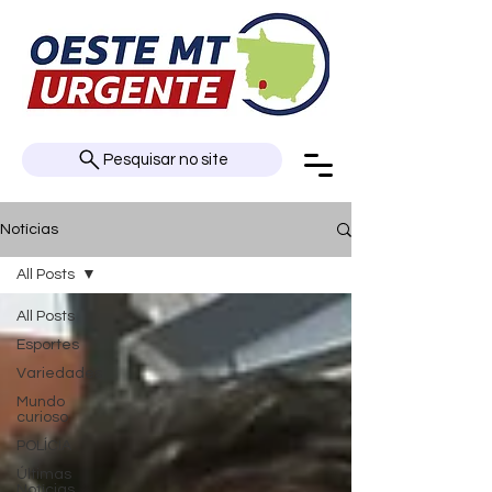
Pesquisar no site
Notícias
All Posts
All Posts
Esportes
Variedades
Mundo
curioso
POLÍCIA
Últimas
Notícias