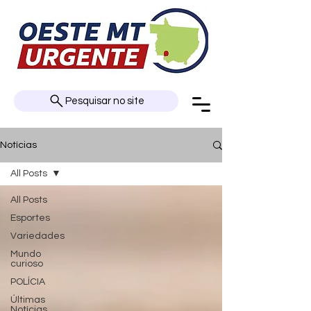
Pesquisar no site
Notícias
All Posts
All Posts
Esportes
Variedades
Mundo
curioso
POLÍCIA
Últimas
Notícias