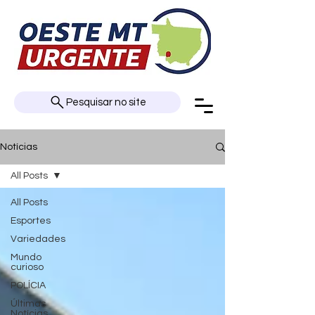
Pesquisar no site
Notícias
All Posts
All Posts
Esportes
Variedades
Mundo
curioso
POLÍCIA
Últimas
Notícias