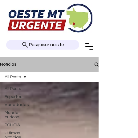
Pesquisar no site
Notícias
All Posts
All Posts
Esportes
Variedades
Mundo
curioso
POLÍCIA
Últimas
Notícias