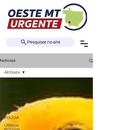
Pesquisar no site
Notícias
All Posts
All Posts
Esportes
Variedades
Mundo
curioso
POLÍCIA
Últimas
Notícias