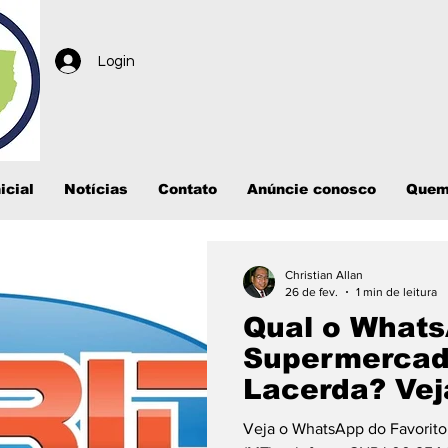
Login
icial
Notícias
Contato
Anúncie conosco
Quem
Christian Allan
26 de fev.
1 min de leitura
Qual o Whats
Supermercad
Lacerda? Vej
e endereço
Veja o WhatsApp do Favorit