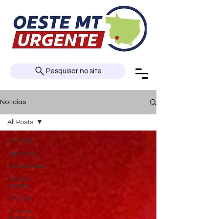
Pesquisar no site
Notícias
All Posts
All Posts
Esportes
Variedades
Mundo
curioso
POLÍCIA
Últimas
Notícias