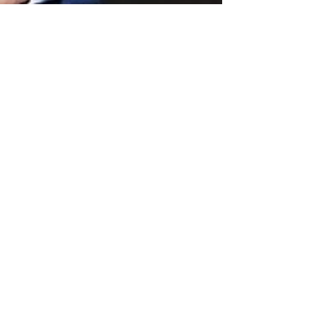
Christian Allan
21 de fev.
2 min de leitura
PL nacional
confirma Wellington
Fagundes ao