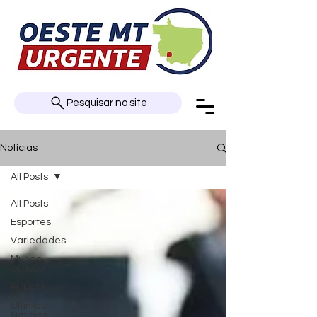
Pesquisar no site
Notícias
All Posts
All Posts
Esportes
Variedades
Mundo
curioso
POLÍCIA
Últimas
Notícias