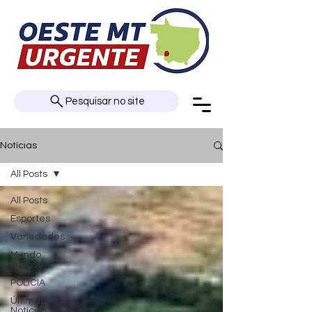
Pesquisar no site
Notícias
All Posts
All Posts
Esportes
Variedades
Mundo
curioso
POLÍCIA
Últimas
Notícias