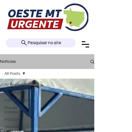
Pesquisar no site
Notícias
All Posts
All Posts
Esportes
Variedades
Mundo
curioso
POLÍCIA
Últimas
Notícias