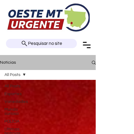
Pesquisar no site
Notícias
All Posts
All Posts
Esportes
Variedades
Mundo
curioso
POLÍCIA
Últimas
Notícias