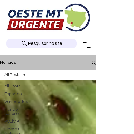
Pesquisar no site
Notícias
All Posts
All Posts
Esportes
Variedades
Mundo
curioso
POLÍCIA
Últimas
Notícias