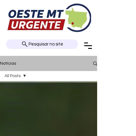
Pesquisar no site
Notícias
All Posts
All Posts
Esportes
Variedades
Mundo
curioso
POLÍCIA
Últimas
Notícias