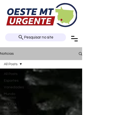
Pesquisar no site
Notícias
All Posts
All Posts
Esportes
Variedades
Mundo
curioso
POLÍCIA
Últimas
Notícias