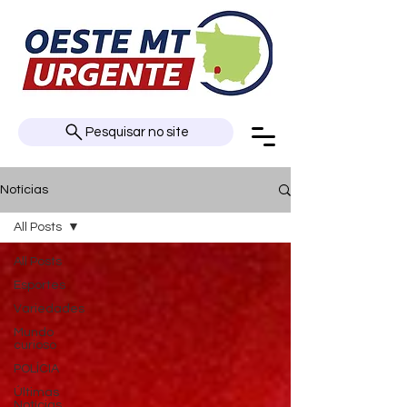
Pesquisar no site
Notícias
All Posts
All Posts
Esportes
Variedades
Mundo
curioso
POLÍCIA
Últimas
Notícias