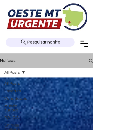
Pesquisar no site
Notícias
All Posts
All Posts
Esportes
Variedades
Mundo
curioso
POLÍCIA
Últimas
Notícias