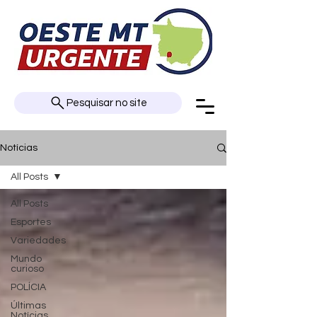
Pesquisar no site
Notícias
All Posts
All Posts
Esportes
Variedades
Mundo
curioso
POLÍCIA
Últimas
Notícias