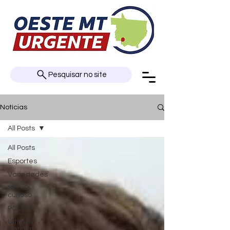
Pesquisar no site
Notícias
All Posts
All Posts
Esportes
Variedades
Mundo
curioso
POLÍCIA
Últimas
Notícias