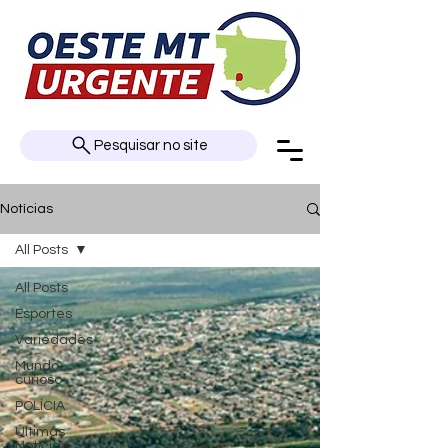
Pesquisar no site
Notícias
All Posts
All Posts
Esportes
Variedades
Mundo
curioso
POLÍCIA
Últimas
Notícias