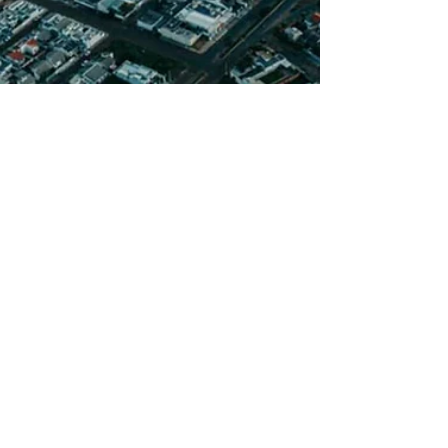
Gutemberg Araújo
23 de dez. de 2025
2 min de leitura
Bairros de
Primavera do Leste
(MT) e Seus CEPs:
Guia Definitivo e
Atualizado 2025