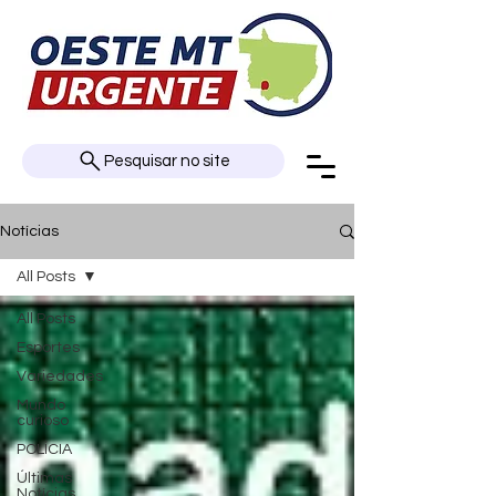
Pesquisar no site
Notícias
All Posts
All Posts
Esportes
Variedades
Mundo
curioso
POLÍCIA
Últimas
Notícias