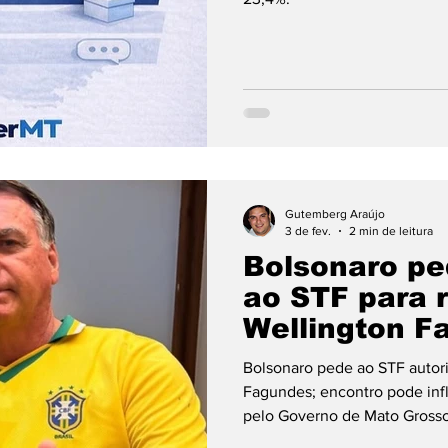
Gutemberg Araújo
3 de fev.
2 min de leitura
Bolsonaro pe
ao STF para r
Wellington F
Bolsonaro pede ao STF autor
Fagundes; encontro pode infl
pelo Governo de Mato Gross