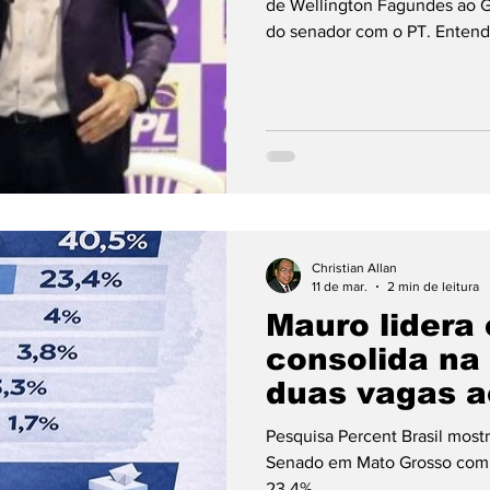
de Wellington Fagundes ao G
do senador com o PT. Entenda 
MT.
Christian Allan
11 de mar.
2 min de leitura
Mauro lidera
consolida na 
duas vagas 
Pesquisa Percent Brasil most
Senado em Mato Grosso com 
23,4%.