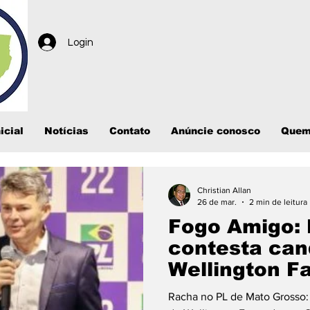
Login
icial
Notícias
Contato
Anúncie conosco
Quem
Christian Allan
26 de mar.
2 min de leitura
Fogo Amigo: 
contesta can
Wellington F
"passado mel
Racha no PL de Mato Grosso: