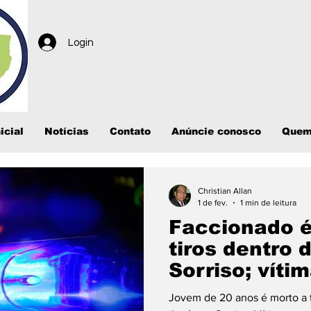
Login
icial
Notícias
Contato
Anúncie conosco
Quem
Christian Allan
1 de fev.
1 min de leitura
Faccionado é
tiros dentro 
Sorriso; víti
tornozeleira 
Jovem de 20 anos é morto a t