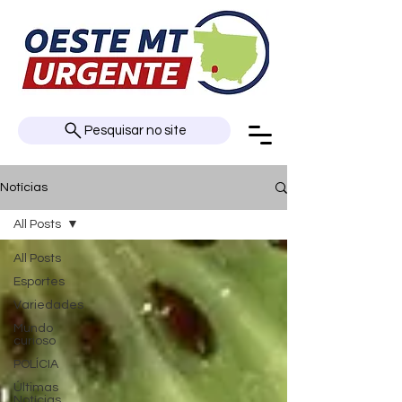
Pesquisar no site
Notícias
All Posts
All Posts
Esportes
Variedades
Mundo
curioso
POLÍCIA
Últimas
Notícias