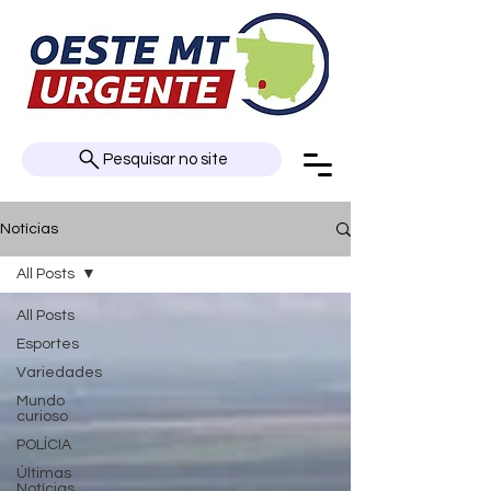
Pesquisar no site
Notícias
All Posts
All Posts
Esportes
Variedades
Mundo
curioso
POLÍCIA
Últimas
Notícias