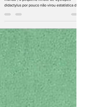
Conhecido como o "menor tamanduá do
mundo", o pequeno filhote de Cyclopes
didactylus por pouco não virou estatística de
atropelamento. Graças ao olhar atento dos
moradores, o animal foi resgatado e levado às
pressas para o Corpo de Bombeiros.