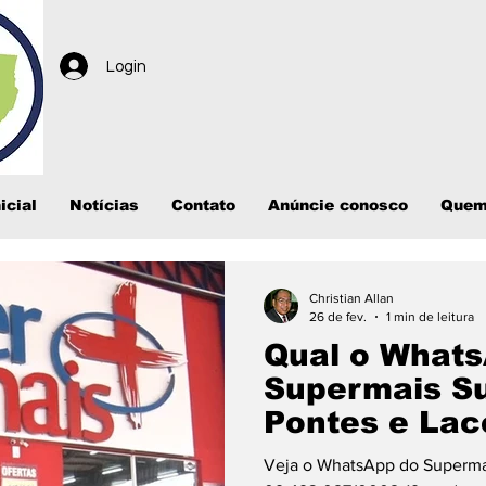
Login
icial
Notícias
Contato
Anúncie conosco
Quem
Christian Allan
26 de fev.
1 min de leitura
Qual o What
Supermais S
Pontes e Lac
endereço e c
Veja o WhatsApp do Superma