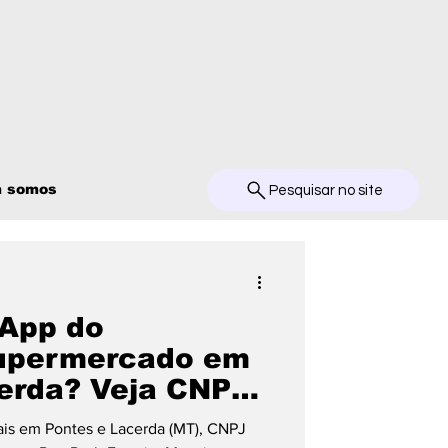
 somos
Pesquisar no site
sApp do
upermercado em
erda? Veja CNPJ,
ontatos
is em Pontes e Lacerda (MT), CNPJ