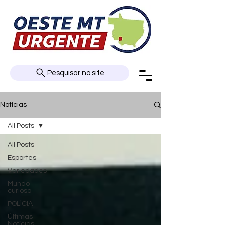
Pesquisar no site
Notícias
All Posts
All Posts
Esportes
Variedades
Mundo
curioso
POLÍCIA
Últimas
Notícias