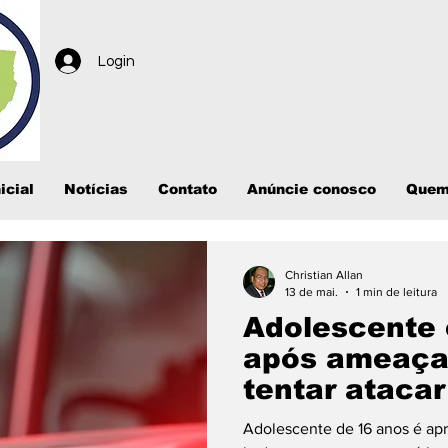
Login
icial
Notícias
Contato
Anúncie conosco
Quem
Christian Allan
13 de mai.
1 min de leitura
Adolescente 
após ameaça
tentar atacar
em Curvelân
Adolescente de 16 anos é ap