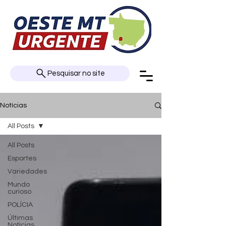
Pesquisar no site
Notícias
All Posts
All Posts
Esportes
Variedades
Mundo
curioso
POLÍCIA
Últimas
Notícias